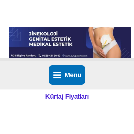
İçeriğe
atla
Menü
Kürtaj Fiyatları