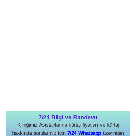
7/24 Bilgi ve Randevu
Kliniğimiz Asistanlarına kürtaj fiyatları ve kürtaj
hakkında sorularınız için
7/24 Whatsapp
üzerinden