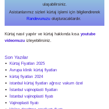
ulaşabilirsiniz.
Asistanlarımız sizleri kürtaj işlemi için bilgilendirerek
Randevunuzu
oluşturacaklardır.
Kürtaj nasıl yapılır ve kürtaj hakkında kısa
youtube
videomuzu
izleyebilirsiniz.
Son Yazılar
Kürtaj Fiyatları 2025
Avrupa klinik kürtaj fiyatları
kürtaj fiyatları 2024
istanbul kürtaj fiyatları ağrısız vakum özel
İstanbul vajinoplasti fiyatları
İstanbul vajinoplasti fiyatı
Vajinoplasti fiyatı