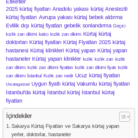
Etiketler
2025 kürtaj fiyatları
Anadolu yakası kürtaj
Anestezili
kürtaj fiyatları
Avrupa yakası kürtaj
bebek aldırma
Evlilik dışı kürtaj fiyatları
gebelik sonlandırma
Geçici
Kürtaj
kürtaj
kızlık zarı dikimi
kalıcı kızlık zarı dikimi
doktorları
Kürtaj fiyatları
Kürtaj Fiyatları 2025
kürtaj
hastanesi
Kürtaj klinikleri
Kürtaj yapan
Kürtaj yapan
hastaneler
Kürtaj yapan klinikler
kızlık
kızlık zarı
kızlık
zarı dikimi
kızlık zarı dikimi fiyatları
kızlık zarı dikimi fiyatı
kızlık
Ucuz kürtaj fiyatları
zarı dikimi İstanbul
Kızlık zarı nedir
Uygun fiyatlı kürtaj
Vakumlu kürtaj fiyatları
Uncategorized
İstanbul'da kürtaj
İstanbul kürtaj
İstanbul kürtaj
fiyatları
İçindekiler
Sakarya Kürtaj Fiyatları ve Sakarya kürtaj yapan
yerler, doktorlar, hastaneler