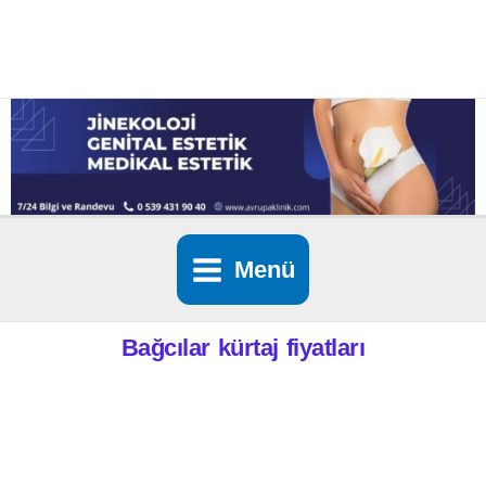
İçeriğe
atla
Menü
Bağcılar kürtaj fiyatları