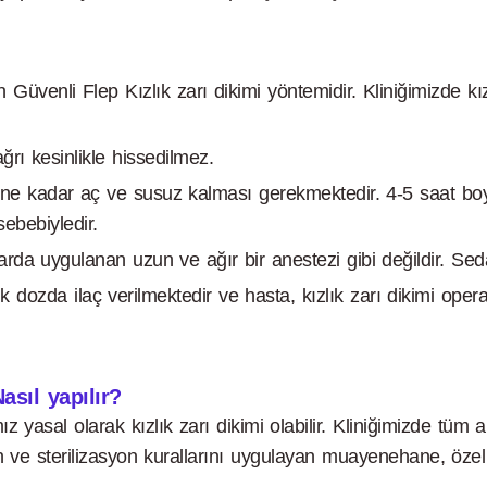
n Güvenli Flep Kızlık zarı dikimi yöntemidir. Kliniğimizde kız
ğrı kesinlikle hissedilmez.
esine kadar aç ve susuz kalması gerekmektedir. 4-5 saat boyu
ebebiyledir.
rda uygulanan uzun ve ağır bir anestezi gibi değildir. Seda
ük dozda ilaç verilmektedir ve hasta, kızlık zarı dikimi ope
asıl yapılır?
yasal olarak kızlık zarı dikimi olabilir. Kliniğimizde tüm ale
jyen ve sterilizasyon kurallarını uygulayan muayenehane, öze