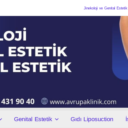
Jinekoloji ve Genital Estet
Genital Estetik
Gıdı Liposuction
İ