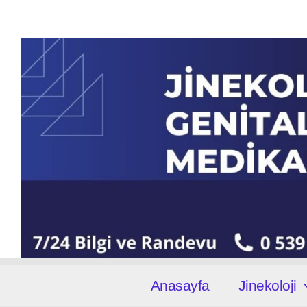
İçeriğe
atla
Anasayfa
Jinekoloji