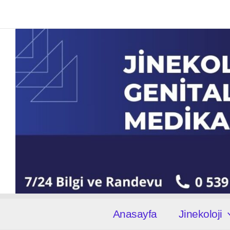
İçeriğe
atla
Anasayfa
Jinekoloji