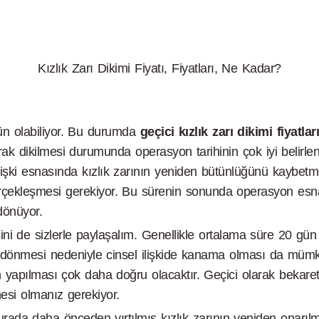
Kızlık Zarı Dikimi Fiyatı, Fiyatları, Ne Kadar?
n olabiliyor. Bu durumda
geçici kızlık zarı dikimi fiyatlar
larak dikilmesi durumunda operasyon tarihinin çok iyi belir
sel ilişki esnasında kızlık zarının yeniden bütünlüğünü ka
gerçekleşmesi gerekiyor. Bu sürenin sonunda operasyon esnas
dönüyor.
lgisini de sizlerle paylaşalım. Genellikle ortalama süre 20
ri dönmesi nedeniyle cinsel ilişkide kanama olması da mümk
yapılması çok daha doğru olacaktır. Geçici olarak bekaret z
esi olmanız gerekiyor.
urada daha önceden yırtılmış kızlık zarının yeniden onarılm