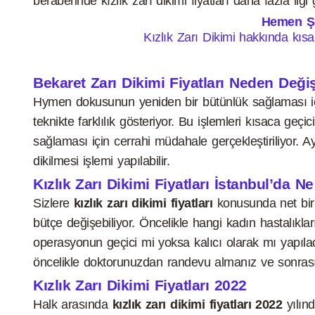
beraberinde kızlık zarı dikimi fiyatları daha fazla ilgi
Hemen Şim
Kızlık Zarı Dikimi hakkında kıs
Bekaret Zarı Dikimi Fiyatları Neden Değiş
Hymen dokusunun yeniden bir bütünlük sağlaması için ge
teknikte farklılık gösteriyor. Bu işlemleri kısaca geçic
sağlaması için cerrahi müdahale gerçekleştiriliyor.
dikilmesi işlemi yapılabilir.
Kızlık Zarı Dikimi Fiyatları İstanbul’da N
Sizlere
kızlık zarı dikimi fiyatları
konusunda net bir 
bütçe değişebiliyor. Öncelikle hangi kadın hastalıkla
operasyonun geçici mi yoksa kalıcı olarak mı yapıla
öncelikle doktorunuzdan randevu almanız ve sonrasın
Kızlık Zarı Dikimi Fiyatları 2022
Halk arasında
kızlık zarı dikimi fiyatları 2022
yılınd