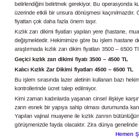
belirlendiğini belirtmek gerekiyor. Bu operasyonda kul
üzerinde etkili bir unsura dönüşmesi kaçınılmazdır.
fiyattan çok daha fazla önem taşır.
Kızlık zarı dikimi fiyatları yapılan yere (hastane, m
değişmektedir. Hekimimize göre bu işlem hastane de 
araştırmada kızlık zarı dikim fiyatları 3500 – 6500 T
Geçici kızlık zarı dikimi fiyatı 3500 – 4500 TL
Kalıcı Kızlık Zar Dikimi fiyatları 4500 – 6500 TL
Bu işlem sırasında lazer aletinin kullanan bazı hekim
kontrollerinde ücret talep edilmiyor.
Kimi zaman kadınlarda yaşanan cinsel ilişkiye karş
zarın esnek bir yapıya sahip olması durumunda kanama
Yapılan vajinal muayene ile kızlık zarının bütünlüğü
görüşmenizde fayda olacaktır. Zira dünya genelinde 
Hemen Şim