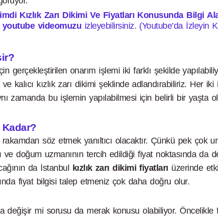
 görüyor.
di Kızlık Zarı Dikimi Ve Fiyatları Konusunda Bilgi Alab
a
youtube videomuzu
izleyebilirsiniz. (Youtube’da İzleyin K
ir?
rçekleştirilen onarım işlemi iki farklı şekilde yapılabiliyor
i ve kalıcı kızlık zarı dikimi şeklinde adlandırabiliriz. Her i
 Aynı zamanda bu işlemin yapılabilmesi için belirli bir yaş
e Kadar?
rakamdan söz etmek yanıltıcı olacaktır. Çünkü pek çok uns
rı ve doğum uzmanının tercih edildiği fiyat noktasında da de
cağının da İstanbul
kızlık zarı dikimi fiyatları
üzerinde etki
da fiyat bilgisi talep etmeniz çok daha doğru olur.
a değişir mi sorusu da merak konusu olabiliyor. Öncelikle fi