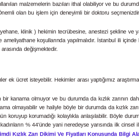
lanılan malzemelerin bazıları ithal olabiliyor ve bu durumda
 Önemli olan bu işlem için deneyimli bir doktoru seçmenizd
uayehane, klinik ) hekimin tecrübesine, anestezi şekline ve 
ameliyathane koşullarında yapılmalıdır. İstanbul ili içind
l arasında değişmektedir.
ler ek ücret isteyebilir. Hekimler arası yaptığımız araştırm
ın bir kanama olmuyor ve bu durumda da kızlık zarının da
 olmayabilir ve haliyle böyle bir durumda da kızlık zarı di
nün koruyup korumadığı kolaylıkla anlaşılabilir. Böyle duru
kadınların % 44’ünde yani neredeyse yarısında ilk cinsel 
di Kızlık Zarı Dikimi Ve Fiyatları Konusunda Bilgi Alab