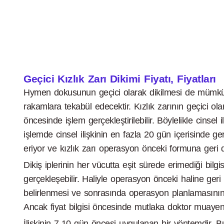
Geçici Kızlık Zarı Dikimi Fiyatı, Fiyatları
Hymen dokusunun geçici olarak dikilmesi de mümkü
rakamlara tekabül edecektir. Kızlık zarının geçici o
öncesinde işlem gerçekleştirilebilir. Böylelikle cin
işlemde cinsel ilişkinin en fazla 20 gün içerisinde 
eriyor ve kızlık zarı operasyon önceki formuna geri 
Dikiş iplerinin her vücutta eşit sürede erimediği bi
gerçekleşebilir. Haliyle operasyon önceki haline ge
belirlenmesi ve sonrasında operasyon planlamasının 
Ancak fiyat bilgisi öncesinde mutlaka doktor muayen
İlişkinin 7-10 gün öncesi uygulanan bir yöntemdir. B