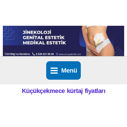
İçeriğe
atla
Menü
Küçükçekmece kürtaj fiyatları