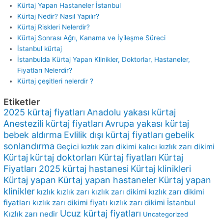
Kürtaj Yapan Hastaneler İstanbul
Kürtaj Nedir? Nasıl Yapılır?
Kürtaj Riskleri Nelerdir?
Kürtaj Sonrası Ağrı, Kanama ve İyileşme Süreci
İstanbul kürtaj
İstanbulda Kürtaj Yapan Klinikler, Doktorlar, Hastaneler,
Fiyatları Nelerdir?
Kürtaj çeşitleri nelerdir ?
Etiketler
2025 kürtaj fiyatları
Anadolu yakası kürtaj
Anestezili kürtaj fiyatları
Avrupa yakası kürtaj
bebek aldırma
Evlilik dışı kürtaj fiyatları
gebelik
sonlandırma
Geçici kızlık zarı dikimi
kalıcı kızlık zarı dikimi
Kürtaj
kürtaj doktorları
Kürtaj fiyatları
Kürtaj
Fiyatları 2025
kürtaj hastanesi
Kürtaj klinikleri
Kürtaj yapan
Kürtaj yapan hastaneler
Kürtaj yapan
klinikler
kızlık
kızlık zarı
kızlık zarı dikimi
kızlık zarı dikimi
fiyatları
kızlık zarı dikimi fiyatı
kızlık zarı dikimi İstanbul
Ucuz kürtaj fiyatları
Kızlık zarı nedir
Uncategorized