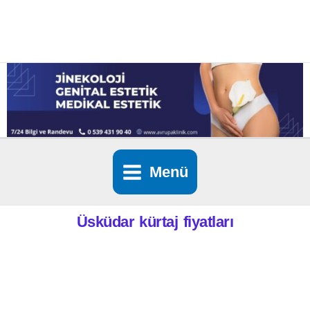
İçeriğe
atla
Menü
Üsküdar kürtaj fiyatları