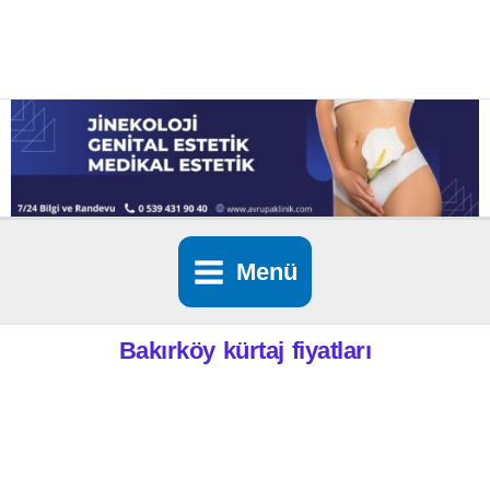
İçeriğe
atla
Menü
Bakırköy kürtaj fiyatları