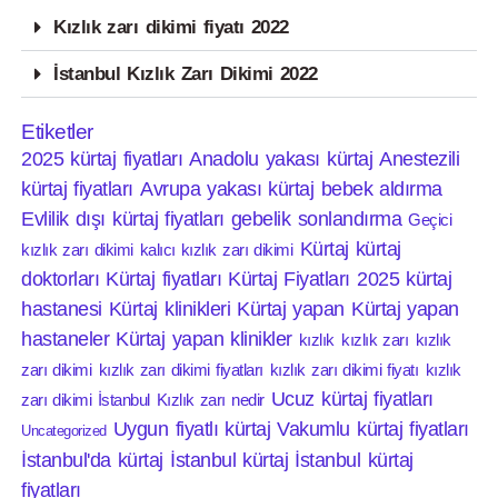
Kızlık zarı dikimi fiyatı 2022
İstanbul Kızlık Zarı Dikimi 2022
Etiketler
2025 kürtaj fiyatları
Anadolu yakası kürtaj
Anestezili
kürtaj fiyatları
Avrupa yakası kürtaj
bebek aldırma
Evlilik dışı kürtaj fiyatları
gebelik sonlandırma
Geçici
Kürtaj
kürtaj
kızlık zarı dikimi
kalıcı kızlık zarı dikimi
doktorları
Kürtaj fiyatları
Kürtaj Fiyatları 2025
kürtaj
hastanesi
Kürtaj klinikleri
Kürtaj yapan
Kürtaj yapan
hastaneler
Kürtaj yapan klinikler
kızlık
kızlık zarı
kızlık
zarı dikimi
kızlık zarı dikimi fiyatları
kızlık zarı dikimi fiyatı
kızlık
Ucuz kürtaj fiyatları
zarı dikimi İstanbul
Kızlık zarı nedir
Uygun fiyatlı kürtaj
Vakumlu kürtaj fiyatları
Uncategorized
İstanbul'da kürtaj
İstanbul kürtaj
İstanbul kürtaj
fiyatları