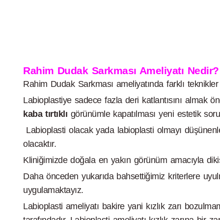
Rahim Dudak Sarkması Ameliyatı Nedir?
Rahim Dudak Sarkması ameliyatında farklı teknikle
Labioplastiye sadece fazla deri katlantısını almak ön
kaba tırtıklı
görünümle kapatılması yeni estetik sorun
Labioplasti olacak yada labioplasti olmayı düşünenler
olacaktır.
Kliniğimizde doğala en yakın görünüm amacıyla diki
Daha önceden yukarıda bahsettiğimiz kriterlere uyulm
uygulamaktayız.
Labioplasti ameliyatı bakire yani kızlık zarı bozulmam
tarafındadır. Labioplasti ameliyatı kızlık zarına bir z