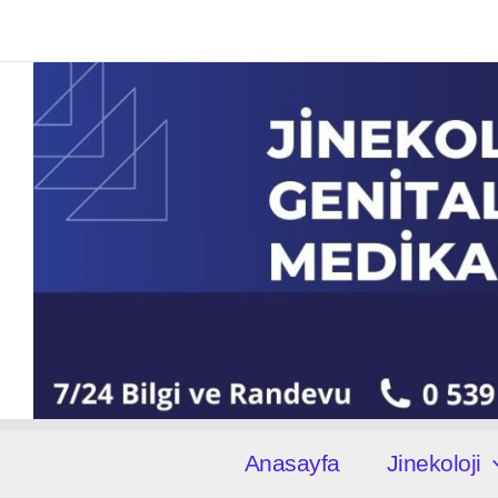
İçeriğe
atla
Anasayfa
Jinekoloji