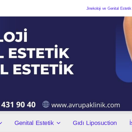
Jinekoloji ve Genital Estet
Genital Estetik
Gıdı Liposuction
İ